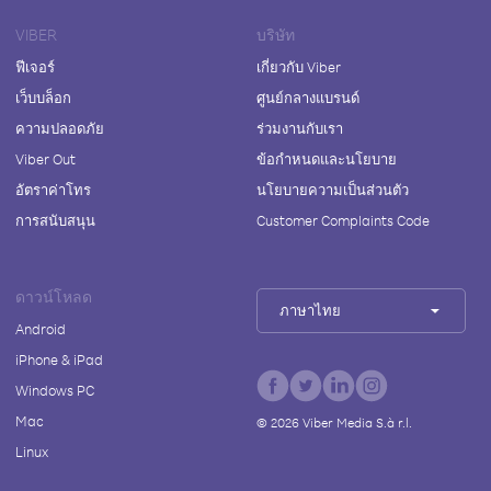
VIBER
บริษัท
ฟีเจอร์
เกี่ยวกับ Viber
เว็บบล็อก
ศูนย์กลางแบรนด์
ความปลอดภัย
ร่วมงานกับเรา
Viber Out
ข้อกำหนดและนโยบาย
อัตราค่าโทร
นโยบายความเป็นส่วนตัว
การสนับสนุน
Customer Complaints Code
ดาวน์โหลด
ภาษาไทย
Android
iPhone & iPad
Windows PC
Mac
©
2026
Viber Media S.à r.l.
Linux