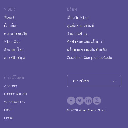
VIBER
บริษัท
ฟีเจอร์
เกี่ยวกับ Viber
เว็บบล็อก
ศูนย์กลางแบรนด์
ความปลอดภัย
ร่วมงานกับเรา
Viber Out
ข้อกำหนดและนโยบาย
อัตราค่าโทร
นโยบายความเป็นส่วนตัว
การสนับสนุน
Customer Complaints Code
ดาวน์โหลด
ภาษาไทย
Android
iPhone & iPad
Windows PC
Mac
©
2026
Viber Media S.à r.l.
Linux