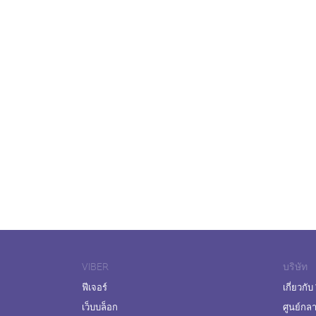
VIBER
บริษัท
ฟีเจอร์
เกี่ยวกับ
เว็บบล็อก
ศูนย์กล