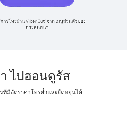
 "การโทรผ่าน Viber Out" จาก เมนูส่วนหัวของ
การสนทนา
า ไปฮอนดูรัส
ี่มีอัตราค่าโทรต่ำและยืดหยุ่นได้