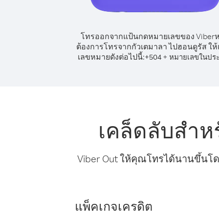
โทรออกจากแป้นกดหมายเลขของ Viber
ต้องการโทรจากกัวเตมาลา ไปฮอนดูรัส ให้เ
เลขหมายดังต่อไปนี้:
+
+
504
หมายเลขในปร
เคล็ดลับสำห
Viber Out ให้คุณโทรได้นานขึ้นโด
แพ็คเกจเครดิต