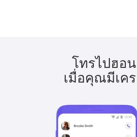
โทรไปฮอนดู
เมื่อคุณมีเค