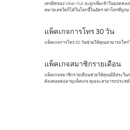
เครดิตของ Viber Out จะถูกเพิ่มเข้าในยอดคงเห
หมายเลขใดก็ได้ในโลกนี้ในอัตราค่าโทรที่ถูก
แพ็คเกจการโทร 30 วัน
แพ็คเกจการโทร 30 วันช่วยให้คุณสามารถโทรไป
แพ็คเกจสมาชิกรายเดือน
แพ็คเกจสมาชิกรายเดือนช่วยให้คุณมีอิสระใน
ต้องคอยต่ออายุแพ็คเกจ คุณจะสามารถประหยัด