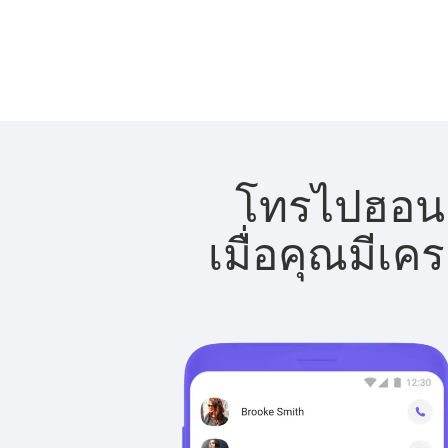
โทรไปฮอนดู
เมื่อคุณมีเค