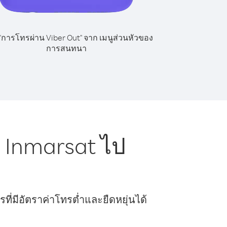
 "การโทรผ่าน Viber Out" จาก เมนูส่วนหัวของ
การสนทนา
 Inmarsat ไป
ี่มีอัตราค่าโทรต่ำและยืดหยุ่นได้