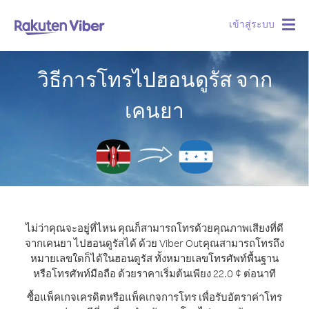
เข้าสู่ระบบ
Togg
navig
วิธีการโทรไปฮอนดูรัส จาก
เคนยา
ไม่ว่าคุณจะอยู่ที่ไหน คุณก็สามารถโทรด้วยคุณภาพเสียงที่ดี
จากเคนยา ไปฮอนดูรัสได้ ด้วย Viber Out
คุณสามารถโทรถึง
หมายเลขใดก็ได้ในฮอนดูรัส ทั้งหมายเลขโทรศัพท์พื้นฐาน
หรือโทรศัพท์มือถือ ด้วยราคาเริ่มต้นเพียง 22.0 ¢ ต่อนาที
ซื้อแพ็คเกจเครดิตหรือแพ็คเกจการโทร เพื่อรับอัตราค่าโทร