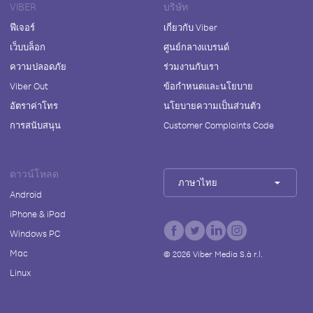
VIBER
บริษัท
ฟีเจอร์
เกี่ยวกับ Viber
เว็บบล็อก
ศูนย์กลางแบรนด์
ความปลอดภัย
ร่วมงานกับเรา
Viber Out
ข้อกำหนดและนโยบาย
อัตราค่าโทร
นโยบายความเป็นส่วนตัว
การสนับสนุน
Customer Complaints Code
ดาวน์โหลด
ภาษาไทย
Android
iPhone & iPad
Windows PC
Mac
©
2026
Viber Media S.à r.l.
Linux