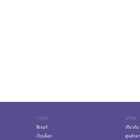
VIBER
บริษัท
ฟีเจอร์
เกี่ยวกับ
เว็บบล็อก
ศูนย์กล