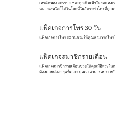
เครดิตของ Viber Out จะถูกเพิ่มเข้าในยอดคงเห
หมายเลขใดก็ได้ในโลกนี้ในอัตราค่าโทรที่ถูก
แพ็คเกจการโทร 30 วัน
แพ็คเกจการโทร 30 วันช่วยให้คุณสามารถโทรไป
แพ็คเกจสมาชิกรายเดือน
แพ็คเกจสมาชิกรายเดือนช่วยให้คุณมีอิสระใน
ต้องคอยต่ออายุแพ็คเกจ คุณจะสามารถประหยัด