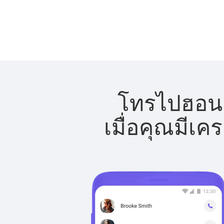
โทรไปฮอนดู
เมื่อคุณมีเค