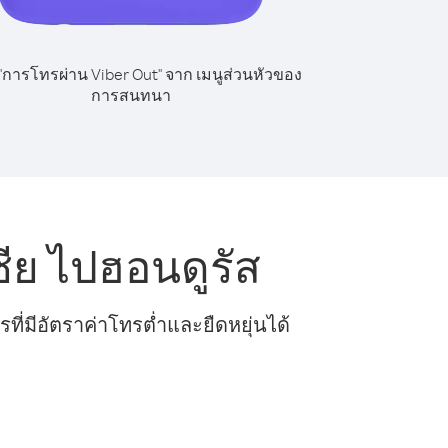
 "การโทรผ่าน Viber Out" จาก เมนูส่วนหัวของ
การสนทนา
ีย ไปฮอนดูรัส
ี่มีอัตราค่าโทรต่ำและยืดหยุ่นได้