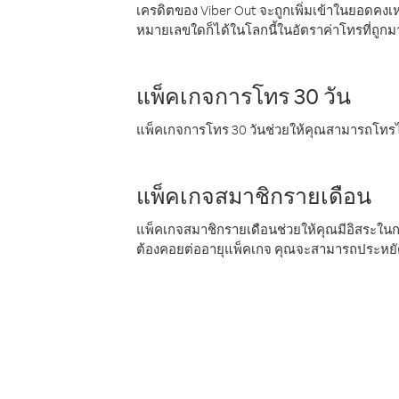
เครดิตของ Viber Out จะถูกเพิ่มเข้าในยอดคงเห
หมายเลขใดก็ได้ในโลกนี้ในอัตราค่าโทรที่ถูก
แพ็คเกจการโทร 30 วัน
แพ็คเกจการโทร 30 วันช่วยให้คุณสามารถโทรไป
แพ็คเกจสมาชิกรายเดือน
แพ็คเกจสมาชิกรายเดือนช่วยให้คุณมีอิสระใน
ต้องคอยต่ออายุแพ็คเกจ คุณจะสามารถประหยัด