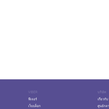
VIBER
บริษัท
ฟีเจอร์
เกี่ยวกับ
เว็บบล็อก
ศูนย์กล