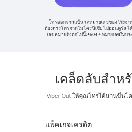
โทรออกจากแป้นกดหมายเลขของ Viber
ต้องการโทรจากไมโครนีเซีย ไปฮอนดูรัส ให้
เลขหมายดังต่อไปนี้:
+
+
504
หมายเลขในปร
เคล็ดลับสำหร
Viber Out ให้คุณโทรได้นานขึ้นโด
แพ็คเกจเครดิต