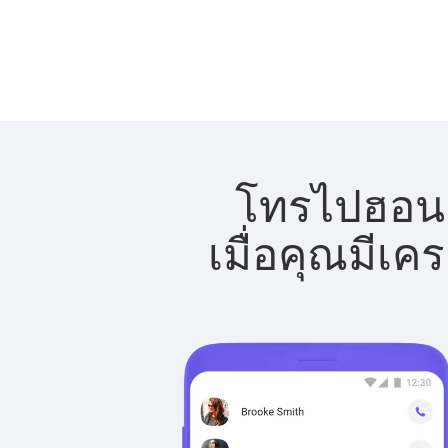
โทรไปฮอนดู
เมื่อคุณมีเค