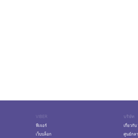
VIBER
บริษัท
ฟีเจอร์
เกี่ยวกับ
เว็บบล็อก
ศูนย์กล