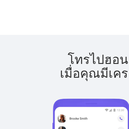
โทรไปฮอนดู
เมื่อคุณมีเค