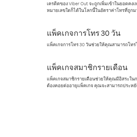
เครดิตของ Viber Out จะถูกเพิ่มเข้าในยอดคงเห
หมายเลขใดก็ได้ในโลกนี้ในอัตราค่าโทรที่ถูก
แพ็คเกจการโทร 30 วัน
แพ็คเกจการโทร 30 วันช่วยให้คุณสามารถโทรไป
แพ็คเกจสมาชิกรายเดือน
แพ็คเกจสมาชิกรายเดือนช่วยให้คุณมีอิสระใน
ต้องคอยต่ออายุแพ็คเกจ คุณจะสามารถประหยัด