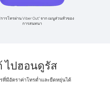
 "การโทรผ่าน Viber Out" จาก เมนูส่วนหัวของ
การสนทนา
 ไปฮอนดูรัส
ี่มีอัตราค่าโทรต่ำและยืดหยุ่นได้