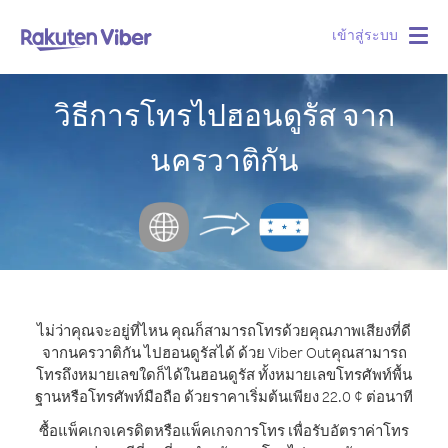
เข้าสู่ระบบ
Togg
navig
วิธีการโทรไปฮอนดูรัส จาก
นครวาติกัน
ไม่ว่าคุณจะอยู่ที่ไหน คุณก็สามารถโทรด้วยคุณภาพเสียงที่ดี
จากนครวาติกัน ไปฮอนดูรัสได้ ด้วย Viber Out
คุณสามารถ
โทรถึงหมายเลขใดก็ได้ในฮอนดูรัส ทั้งหมายเลขโทรศัพท์พื้น
ฐานหรือโทรศัพท์มือถือ ด้วยราคาเริ่มต้นเพียง 22.0 ¢ ต่อนาที
ซื้อแพ็คเกจเครดิตหรือแพ็คเกจการโทร เพื่อรับอัตราค่าโทร