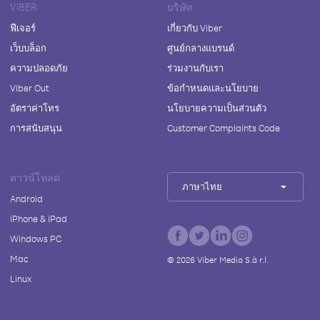
VIBER
บริษัท
ฟีเจอร์
เกี่ยวกับ Viber
เว็บบล็อก
ศูนย์กลางแบรนด์
ความปลอดภัย
ร่วมงานกับเรา
Viber Out
ข้อกำหนดและนโยบาย
อัตราค่าโทร
นโยบายความเป็นส่วนตัว
การสนับสนุน
Customer Complaints Code
ดาวน์โหลด
ภาษาไทย
Android
iPhone & iPad
Windows PC
Mac
©
2026
Viber Media S.à r.l.
Linux