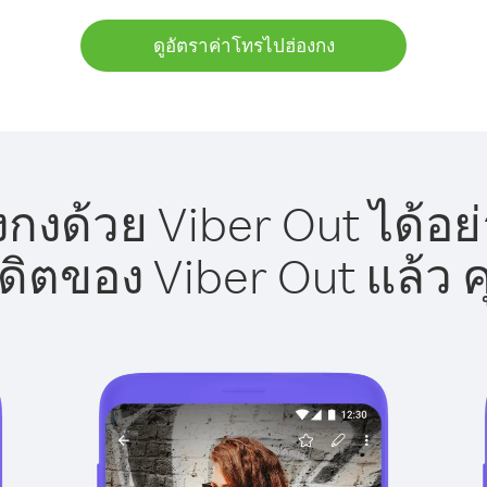
ดูอัตราค่าโทรไปฮ่องกง
กงด้วย Viber Out ได้อย
รดิตของ Viber Out แล้ว