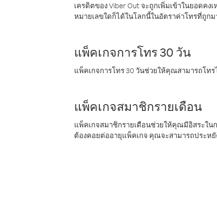
เครดิตของ Viber Out จะถูกเพิ่มเข้าในยอดคงเห
หมายเลขใดก็ได้ในโลกนี้ในอัตราค่าโทรที่ถูก
แพ็คเกจการโทร 30 วัน
แพ็คเกจการโทร 30 วันช่วยให้คุณสามารถโทรไป
แพ็คเกจสมาชิกรายเดือน
แพ็คเกจสมาชิกรายเดือนช่วยให้คุณมีอิสระใน
ต้องคอยต่ออายุแพ็คเกจ คุณจะสามารถประหยัด