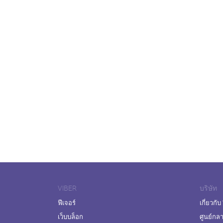
VIBER
บริษัท
ฟีเจอร์
เกี่ยวกับ
เว็บบล็อก
ศูนย์กล