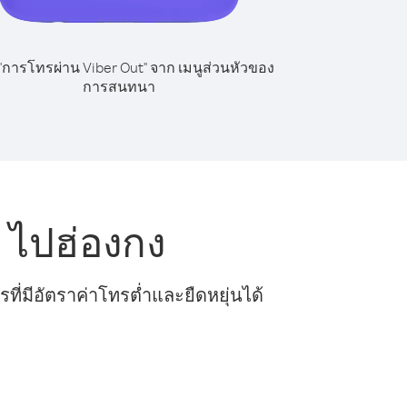
 "การโทรผ่าน Viber Out" จาก เมนูส่วนหัวของ
การสนทนา
 ไปฮ่องกง
ี่มีอัตราค่าโทรต่ำและยืดหยุ่นได้