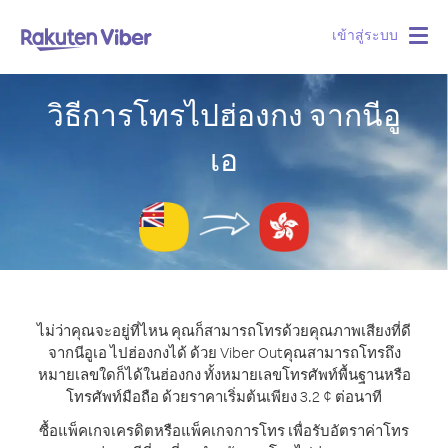
เข้าสู่ระบบ
Togg
navig
วิธีการโทรไปฮ่องกง จากนีอู
เอ
ไม่ว่าคุณจะอยู่ที่ไหน คุณก็สามารถโทรด้วยคุณภาพเสียงที่ดี
จากนีอูเอ ไปฮ่องกงได้ ด้วย Viber Out
คุณสามารถโทรถึง
หมายเลขใดก็ได้ในฮ่องกง ทั้งหมายเลขโทรศัพท์พื้นฐานหรือ
โทรศัพท์มือถือ ด้วยราคาเริ่มต้นเพียง 3.2 ¢ ต่อนาที
ซื้อแพ็คเกจเครดิตหรือแพ็คเกจการโทร เพื่อรับอัตราค่าโทร