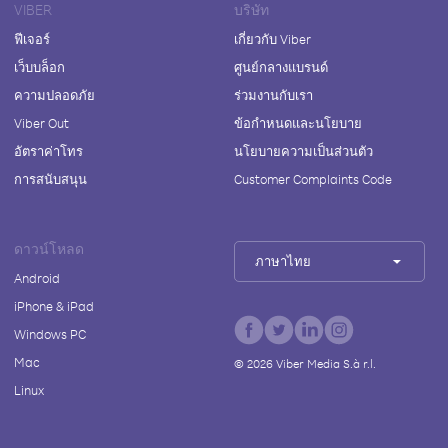
VIBER
บริษัท
ฟีเจอร์
เกี่ยวกับ Viber
เว็บบล็อก
ศูนย์กลางแบรนด์
ความปลอดภัย
ร่วมงานกับเรา
Viber Out
ข้อกำหนดและนโยบาย
อัตราค่าโทร
นโยบายความเป็นส่วนตัว
การสนับสนุน
Customer Complaints Code
ดาวน์โหลด
ภาษาไทย
Android
iPhone & iPad
Windows PC
Mac
©
2026
Viber Media S.à r.l.
Linux