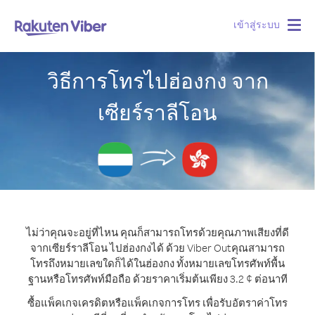
เข้าสู่ระบบ
Togg
navig
วิธีการโทรไปฮ่องกง จาก
เซียร์ราลีโอน
ไม่ว่าคุณจะอยู่ที่ไหน คุณก็สามารถโทรด้วยคุณภาพเสียงที่ดี
จากเซียร์ราลีโอน ไปฮ่องกงได้ ด้วย Viber Out
คุณสามารถ
โทรถึงหมายเลขใดก็ได้ในฮ่องกง ทั้งหมายเลขโทรศัพท์พื้น
ฐานหรือโทรศัพท์มือถือ ด้วยราคาเริ่มต้นเพียง 3.2 ¢ ต่อนาที
ซื้อแพ็คเกจเครดิตหรือแพ็คเกจการโทร เพื่อรับอัตราค่าโทร