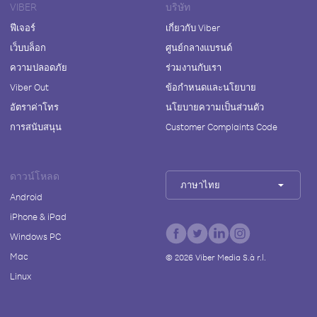
VIBER
บริษัท
ฟีเจอร์
เกี่ยวกับ Viber
เว็บบล็อก
ศูนย์กลางแบรนด์
ความปลอดภัย
ร่วมงานกับเรา
Viber Out
ข้อกำหนดและนโยบาย
อัตราค่าโทร
นโยบายความเป็นส่วนตัว
การสนับสนุน
Customer Complaints Code
ดาวน์โหลด
ภาษาไทย
Android
iPhone & iPad
Windows PC
Mac
©
2026
Viber Media S.à r.l.
Linux