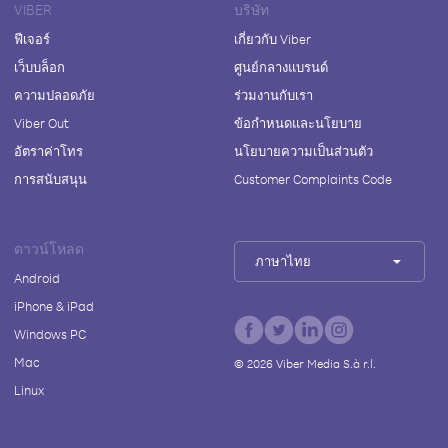
VIBER
บริษัท
ฟีเจอร์
เกี่ยวกับ Viber
เว็บบล็อก
ศูนย์กลางแบรนด์
ความปลอดภัย
ร่วมงานกับเรา
Viber Out
ข้อกำหนดและนโยบาย
อัตราค่าโทร
นโยบายความเป็นส่วนตัว
การสนับสนุน
Customer Complaints Code
ดาวน์โหลด
ภาษาไทย
Android
iPhone & iPad
Windows PC
Mac
©
2026
Viber Media S.à r.l.
Linux