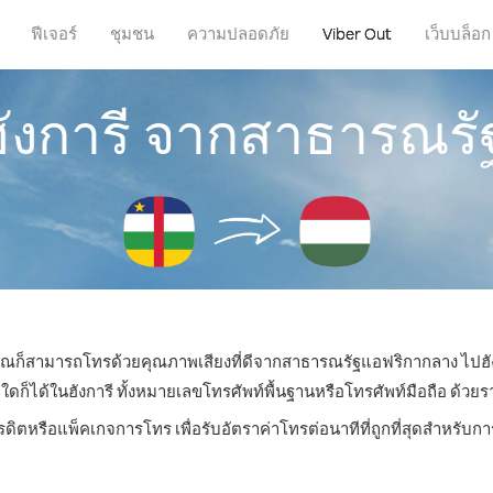
ฟีเจอร์
ชุมชน
ความปลอดภัย
Viber Out
เว็บบล็อก
ฮังการี จากสาธารณร
น คุณก็สามารถโทรด้วยคุณภาพเสียงที่ดีจากสาธารณรัฐแอฟริกากลาง ไปฮังก
ได้ในฮังการี ทั้งหมายเลขโทรศัพท์พื้นฐานหรือโทรศัพท์มือถือ ด้วยราคา
รดิตหรือแพ็คเกจการโทร เพื่อรับอัตราค่าโทรต่อนาทีที่ถูกที่สุดสำหรับก