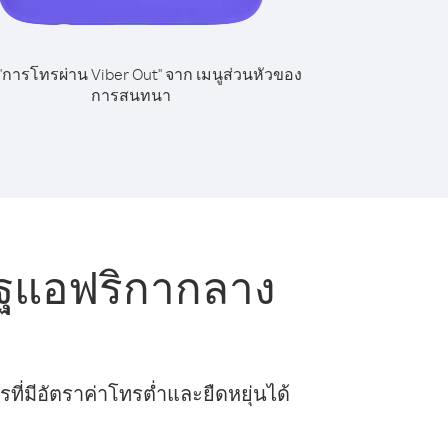
 "การโทรผ่าน Viber Out" จาก เมนูส่วนหัวของ
การสนทนา
ฐแอฟริกากลาง
ี่มีอัตราค่าโทรต่ำและยืดหยุ่นได้