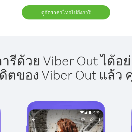
ดูอัตราค่าโทรไปฮังการี
ารีด้วย Viber Out ได้อย
รดิตของ Viber Out แล้ว