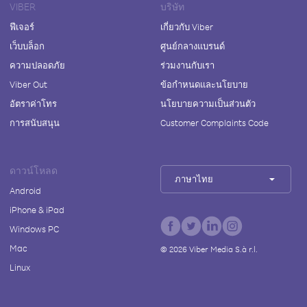
VIBER
บริษัท
ฟีเจอร์
เกี่ยวกับ Viber
เว็บบล็อก
ศูนย์กลางแบรนด์
ความปลอดภัย
ร่วมงานกับเรา
Viber Out
ข้อกำหนดและนโยบาย
อัตราค่าโทร
นโยบายความเป็นส่วนตัว
การสนับสนุน
Customer Complaints Code
ดาวน์โหลด
ภาษาไทย
Android
iPhone & iPad
Windows PC
Mac
©
2026
Viber Media S.à r.l.
Linux