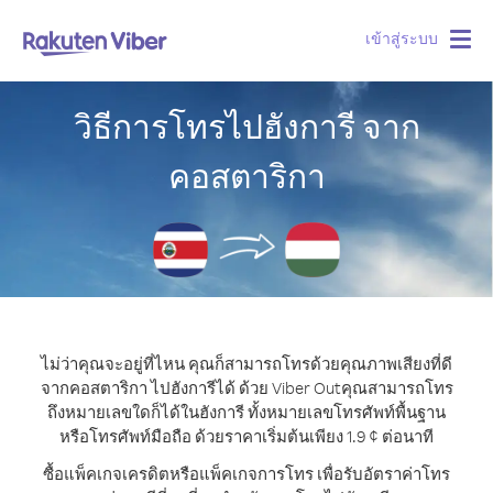
เข้าสู่ระบบ
Togg
navig
วิธีการโทรไปฮังการี จาก
คอสตาริกา
ไม่ว่าคุณจะอยู่ที่ไหน คุณก็สามารถโทรด้วยคุณภาพเสียงที่ดี
จากคอสตาริกา ไปฮังการีได้ ด้วย Viber Out
คุณสามารถโทร
ถึงหมายเลขใดก็ได้ในฮังการี ทั้งหมายเลขโทรศัพท์พื้นฐาน
หรือโทรศัพท์มือถือ ด้วยราคาเริ่มต้นเพียง 1.9 ¢ ต่อนาที
ซื้อแพ็คเกจเครดิตหรือแพ็คเกจการโทร เพื่อรับอัตราค่าโทร