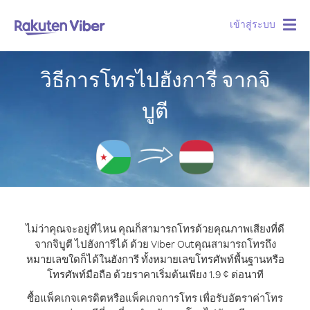
เข้าสู่ระบบ
Togg
navig
วิธีการโทรไปฮังการี จากจิ
บูตี
ไม่ว่าคุณจะอยู่ที่ไหน คุณก็สามารถโทรด้วยคุณภาพเสียงที่ดี
จากจิบูตี ไปฮังการีได้ ด้วย Viber Out
คุณสามารถโทรถึง
หมายเลขใดก็ได้ในฮังการี ทั้งหมายเลขโทรศัพท์พื้นฐานหรือ
โทรศัพท์มือถือ ด้วยราคาเริ่มต้นเพียง 1.9 ¢ ต่อนาที
ซื้อแพ็คเกจเครดิตหรือแพ็คเกจการโทร เพื่อรับอัตราค่าโทร