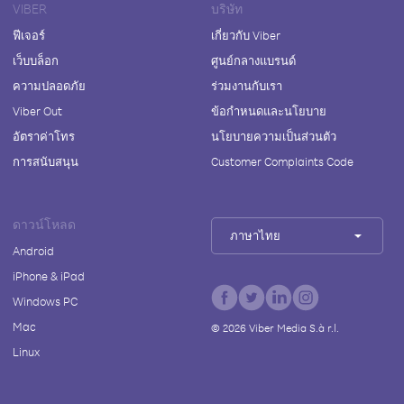
VIBER
บริษัท
ฟีเจอร์
เกี่ยวกับ Viber
เว็บบล็อก
ศูนย์กลางแบรนด์
ความปลอดภัย
ร่วมงานกับเรา
Viber Out
ข้อกำหนดและนโยบาย
อัตราค่าโทร
นโยบายความเป็นส่วนตัว
การสนับสนุน
Customer Complaints Code
ดาวน์โหลด
ภาษาไทย
Android
iPhone & iPad
Windows PC
Mac
©
2026
Viber Media S.à r.l.
Linux