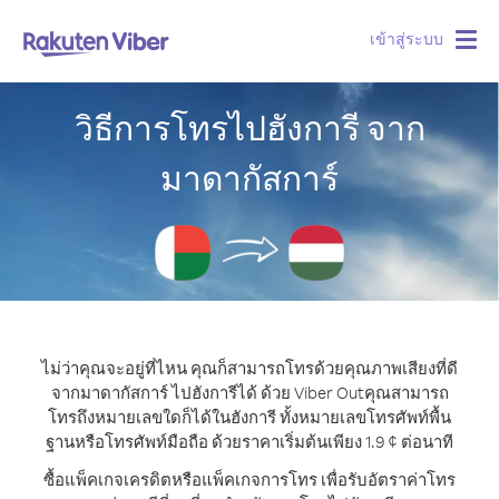
เข้าสู่ระบบ
Togg
navig
วิธีการโทรไปฮังการี จาก
มาดากัสการ์
ไม่ว่าคุณจะอยู่ที่ไหน คุณก็สามารถโทรด้วยคุณภาพเสียงที่ดี
จากมาดากัสการ์ ไปฮังการีได้ ด้วย Viber Out
คุณสามารถ
โทรถึงหมายเลขใดก็ได้ในฮังการี ทั้งหมายเลขโทรศัพท์พื้น
ฐานหรือโทรศัพท์มือถือ ด้วยราคาเริ่มต้นเพียง 1.9 ¢ ต่อนาที
ซื้อแพ็คเกจเครดิตหรือแพ็คเกจการโทร เพื่อรับอัตราค่าโทร