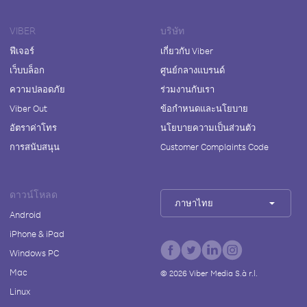
VIBER
บริษัท
ฟีเจอร์
เกี่ยวกับ Viber
เว็บบล็อก
ศูนย์กลางแบรนด์
ความปลอดภัย
ร่วมงานกับเรา
Viber Out
ข้อกำหนดและนโยบาย
อัตราค่าโทร
นโยบายความเป็นส่วนตัว
การสนับสนุน
Customer Complaints Code
ดาวน์โหลด
ภาษาไทย
Android
iPhone & iPad
Windows PC
Mac
©
2026
Viber Media S.à r.l.
Linux