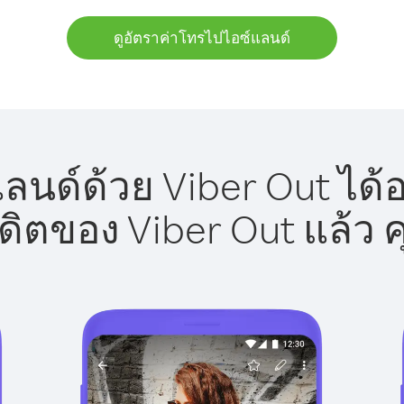
ดูอัตราค่าโทรไปไอซ์แลนด์
นด์ด้วย Viber Out ได้
รดิตของ Viber Out แล้ว