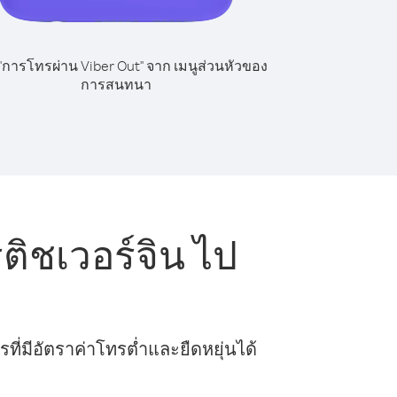
 "การโทรผ่าน Viber Out" จาก เมนูส่วนหัวของ
การสนทนา
ติชเวอร์จิน ไป
ี่มีอัตราค่าโทรต่ำและยืดหยุ่นได้