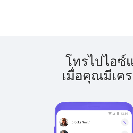
โทรไปไอซ์แล
เมื่อคุณมีเค