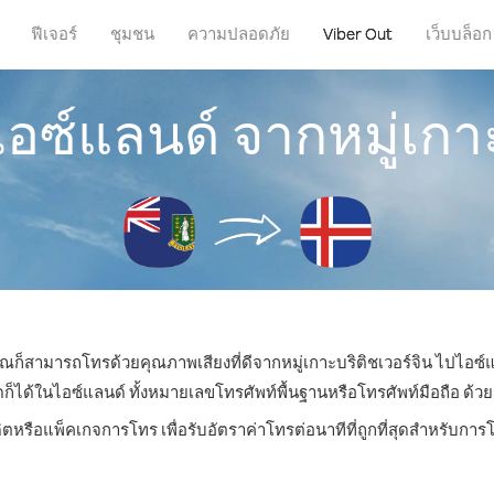
ฟีเจอร์
ชุมชน
ความปลอดภัย
Viber Out
เว็บบล็อก
อซ์แลนด์ จากหมู่เกาะ
 คุณก็สามารถโทรด้วยคุณภาพเสียงที่ดีจากหมู่เกาะบริติชเวอร์จิน ไปไอซ์แ
ด้ในไอซ์แลนด์ ทั้งหมายเลขโทรศัพท์พื้นฐานหรือโทรศัพท์มือถือ ด้วยราค
ิตหรือแพ็คเกจการโทร เพื่อรับอัตราค่าโทรต่อนาทีที่ถูกที่สุดสำหรับก