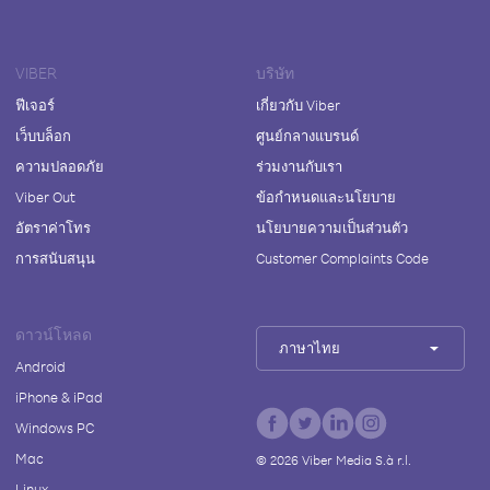
VIBER
บริษัท
ฟีเจอร์
เกี่ยวกับ Viber
เว็บบล็อก
ศูนย์กลางแบรนด์
ความปลอดภัย
ร่วมงานกับเรา
Viber Out
ข้อกำหนดและนโยบาย
อัตราค่าโทร
นโยบายความเป็นส่วนตัว
การสนับสนุน
Customer Complaints Code
ดาวน์โหลด
ภาษาไทย
Android
iPhone & iPad
Windows PC
Mac
©
2026
Viber Media S.à r.l.
Linux