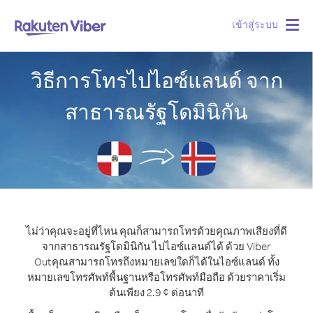
เข้าสู่ระบบ
Togg
navig
วิธีการโทรไปไอซ์แลนด์ จาก
สาธารณรัฐโดมินิกัน
ไม่ว่าคุณจะอยู่ที่ไหน คุณก็สามารถโทรด้วยคุณภาพเสียงที่ดี
จากสาธารณรัฐโดมินิกัน ไปไอซ์แลนด์ได้ ด้วย Viber
Out
คุณสามารถโทรถึงหมายเลขใดก็ได้ในไอซ์แลนด์ ทั้ง
หมายเลขโทรศัพท์พื้นฐานหรือโทรศัพท์มือถือ ด้วยราคาเริ่ม
ต้นเพียง 2.9 ¢ ต่อนาที