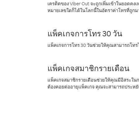
เครดิตของ Viber Out จะถูกเพิ่มเข้าในยอดคงเห
หมายเลขใดก็ได้ในโลกนี้ในอัตราค่าโทรที่ถูก
แพ็คเกจการโทร 30 วัน
แพ็คเกจการโทร 30 วันช่วยให้คุณสามารถโทรไป
แพ็คเกจสมาชิกรายเดือน
แพ็คเกจสมาชิกรายเดือนช่วยให้คุณมีอิสระใน
ต้องคอยต่ออายุแพ็คเกจ คุณจะสามารถประหยัด