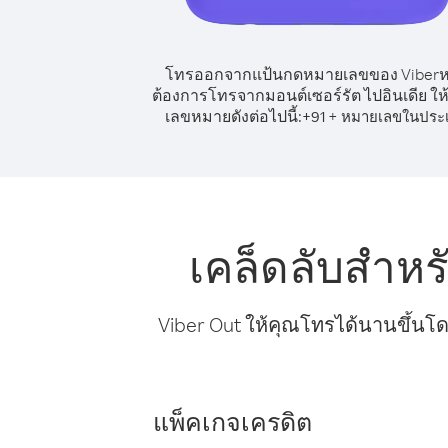
โทรออกจากแป้นกดหมายเลขของ Viber
ต้องการโทรจากมอนต์เซอร์รัต ไปอินเดีย ให้
เลขหมายดังต่อไปนี้:
+
+
91
หมายเลขในประ
เคล็ดลับสำหร
Viber Out ให้คุณโทรได้นานขึ้นโด
แพ็คเกจเครดิต