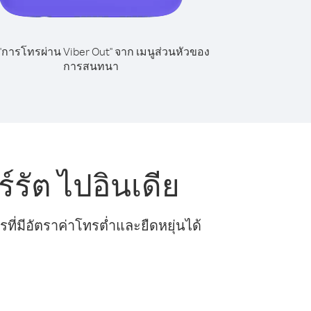
 "การโทรผ่าน Viber Out" จาก เมนูส่วนหัวของ
การสนทนา
รัต ไปอินเดีย
ี่มีอัตราค่าโทรต่ำและยืดหยุ่นได้