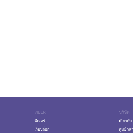
VIBER
บริษัท
ฟีเจอร์
เกี่ยวกับ
เว็บบล็อก
ศูนย์กล