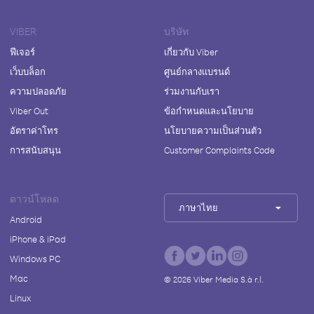
VIBER
บริษัท
ฟีเจอร์
เกี่ยวกับ Viber
เว็บบล็อก
ศูนย์กลางแบรนด์
ความปลอดภัย
ร่วมงานกับเรา
Viber Out
ข้อกำหนดและนโยบาย
อัตราค่าโทร
นโยบายความเป็นส่วนตัว
การสนับสนุน
Customer Complaints Code
ดาวน์โหลด
ภาษาไทย
Android
iPhone & iPad
Windows PC
Mac
©
2026
Viber Media S.à r.l.
Linux