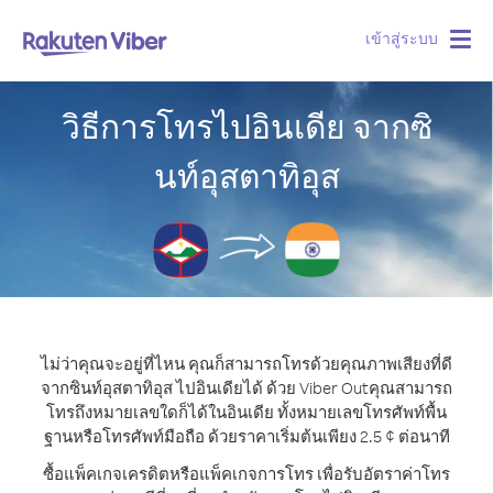
เข้าสู่ระบบ
Togg
navig
วิธีการโทรไปอินเดีย จากซิ
นท์อุสตาทิอุส
ไม่ว่าคุณจะอยู่ที่ไหน คุณก็สามารถโทรด้วยคุณภาพเสียงที่ดี
จากซินท์อุสตาทิอุส ไปอินเดียได้ ด้วย Viber Out
คุณสามารถ
โทรถึงหมายเลขใดก็ได้ในอินเดีย ทั้งหมายเลขโทรศัพท์พื้น
ฐานหรือโทรศัพท์มือถือ ด้วยราคาเริ่มต้นเพียง 2.5 ¢ ต่อนาที
ซื้อแพ็คเกจเครดิตหรือแพ็คเกจการโทร เพื่อรับอัตราค่าโทร