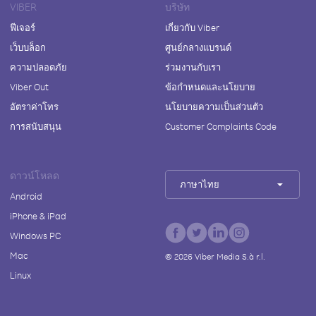
VIBER
บริษัท
ฟีเจอร์
เกี่ยวกับ Viber
เว็บบล็อก
ศูนย์กลางแบรนด์
ความปลอดภัย
ร่วมงานกับเรา
Viber Out
ข้อกำหนดและนโยบาย
อัตราค่าโทร
นโยบายความเป็นส่วนตัว
การสนับสนุน
Customer Complaints Code
ดาวน์โหลด
ภาษาไทย
Android
iPhone & iPad
Windows PC
Mac
©
2026
Viber Media S.à r.l.
Linux