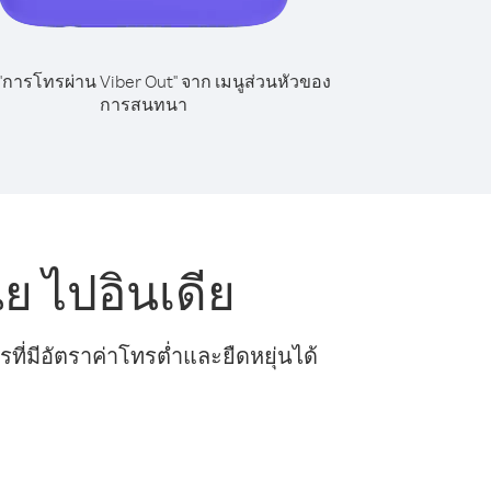
 "การโทรผ่าน Viber Out" จาก เมนูส่วนหัวของ
การสนทนา
ย ไปอินเดีย
ี่มีอัตราค่าโทรต่ำและยืดหยุ่นได้