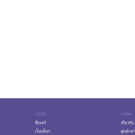
VIBER
บริษัท
ฟีเจอร์
เกี่ยวกับ
เว็บบล็อก
ศูนย์กล