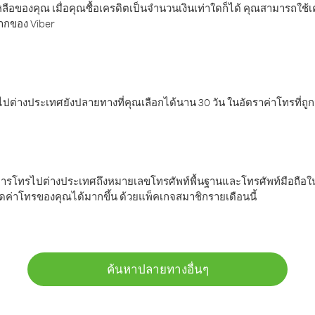
ลือของคุณ เมื่อคุณซื้อเครดิตเป็นจำนวนเงินเท่าใดก็ได้ คุณสามารถใช้
มากของ Viber
ต่างประเทศยังปลายทางที่คุณเลือกได้นาน 30 วัน ในอัตราค่าโทรที่ถู
การโทรไปต่างประเทศถึงหมายเลขโทรศัพท์พื้นฐานและโทรศัพท์มือถือใน
ค่าโทรของคุณได้มากขึ้น ด้วยแพ็คเกจสมาชิกรายเดือนนี้
ค้นหาปลายทางอื่นๆ