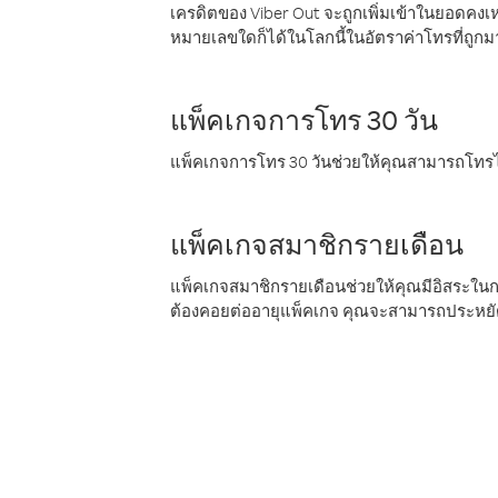
เครดิตของ Viber Out จะถูกเพิ่มเข้าในยอดคงเห
หมายเลขใดก็ได้ในโลกนี้ในอัตราค่าโทรที่ถูก
แพ็คเกจการโทร 30 วัน
แพ็คเกจการโทร 30 วันช่วยให้คุณสามารถโทรไป
แพ็คเกจสมาชิกรายเดือน
แพ็คเกจสมาชิกรายเดือนช่วยให้คุณมีอิสระใน
ต้องคอยต่ออายุแพ็คเกจ คุณจะสามารถประหยัด