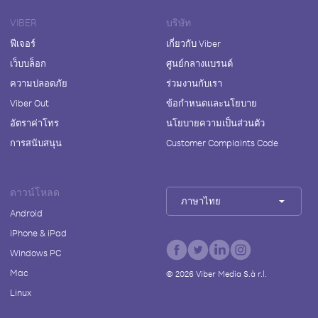
VIBER
บริษัท
ฟีเจอร์
เกี่ยวกับ Viber
เว็บบล็อก
ศูนย์กลางแบรนด์
ความปลอดภัย
ร่วมงานกับเรา
Viber Out
ข้อกำหนดและนโยบาย
อัตราค่าโทร
นโยบายความเป็นส่วนตัว
การสนับสนุน
Customer Complaints Code
ดาวน์โหลด
ภาษาไทย
Android
iPhone & iPad
Windows PC
Mac
©
2026
Viber Media S.à r.l.
Linux