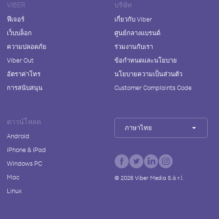
VIBER
บริษัท
ฟีเจอร์
เกี่ยวกับ Viber
เว็บบล็อก
ศูนย์กลางแบรนด์
ความปลอดภัย
ร่วมงานกับเรา
Viber Out
ข้อกำหนดและนโยบาย
อัตราค่าโทร
นโยบายความเป็นส่วนตัว
การสนับสนุน
Customer Complaints Code
ดาวน์โหลด
ภาษาไทย
Android
iPhone & iPad
Windows PC
Mac
©
2026
Viber Media S.à r.l.
Linux