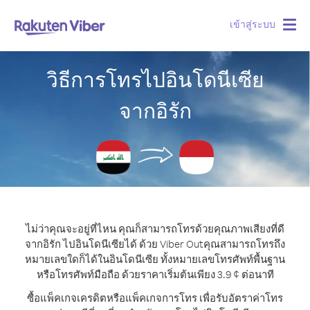
เข้าสู่ระบบ
Togg
navig
วิธีการโทรไปอินโดนีเซีย
จากอิรัก
ไม่ว่าคุณจะอยู่ที่ไหน คุณก็สามารถโทรด้วยคุณภาพเสียงที่ดี
จากอิรัก ไปอินโดนีเซียได้ ด้วย Viber Out
คุณสามารถโทรถึง
หมายเลขใดก็ได้ในอินโดนีเซีย ทั้งหมายเลขโทรศัพท์พื้นฐาน
หรือโทรศัพท์มือถือ ด้วยราคาเริ่มต้นเพียง 3.9 ¢ ต่อนาที
ซื้อแพ็คเกจเครดิตหรือแพ็คเกจการโทร เพื่อรับอัตราค่าโทร