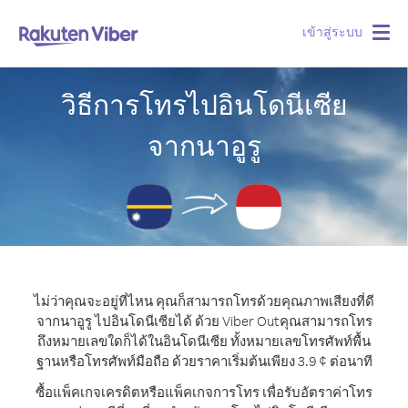
เข้าสู่ระบบ
Togg
navig
วิธีการโทรไปอินโดนีเซีย
จากนาอูรู
ไม่ว่าคุณจะอยู่ที่ไหน คุณก็สามารถโทรด้วยคุณภาพเสียงที่ดี
จากนาอูรู ไปอินโดนีเซียได้ ด้วย Viber Out
คุณสามารถโทร
ถึงหมายเลขใดก็ได้ในอินโดนีเซีย ทั้งหมายเลขโทรศัพท์พื้น
ฐานหรือโทรศัพท์มือถือ ด้วยราคาเริ่มต้นเพียง 3.9 ¢ ต่อนาที
ซื้อแพ็คเกจเครดิตหรือแพ็คเกจการโทร เพื่อรับอัตราค่าโทร