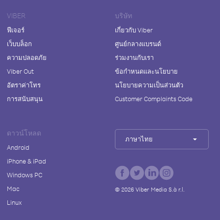
VIBER
บริษัท
ฟีเจอร์
เกี่ยวกับ Viber
เว็บบล็อก
ศูนย์กลางแบรนด์
ความปลอดภัย
ร่วมงานกับเรา
Viber Out
ข้อกำหนดและนโยบาย
อัตราค่าโทร
นโยบายความเป็นส่วนตัว
การสนับสนุน
Customer Complaints Code
ดาวน์โหลด
ภาษาไทย
Android
iPhone & iPad
Windows PC
Mac
©
2026
Viber Media S.à r.l.
Linux