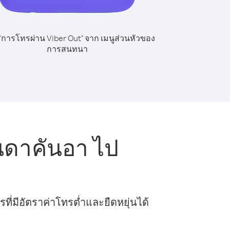
 "การโทรผ่าน Viber Out" จาก เมนูส่วนหัวของ
การสนทนา
นดาคันอา ไป
ี่มีอัตราค่าโทรต่ำและยืดหยุ่นได้