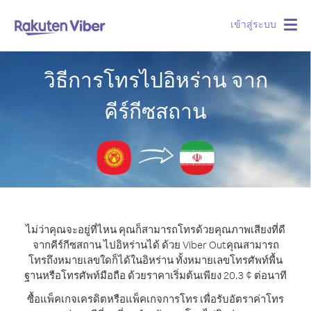
เข้าสู่ระบบ
Togg
navig
วิธีการโทรไปอิหร่าน จาก
คีร์กีซสถาน
ไม่ว่าคุณจะอยู่ที่ไหน คุณก็สามารถโทรด้วยคุณภาพเสียงที่ดี
จากคีร์กีซสถาน ไปอิหร่านได้ ด้วย Viber Out
คุณสามารถ
โทรถึงหมายเลขใดก็ได้ในอิหร่าน ทั้งหมายเลขโทรศัพท์พื้น
ฐานหรือโทรศัพท์มือถือ ด้วยราคาเริ่มต้นเพียง 20.3 ¢ ต่อนาที
ซื้อแพ็คเกจเครดิตหรือแพ็คเกจการโทร เพื่อรับอัตราค่าโทร