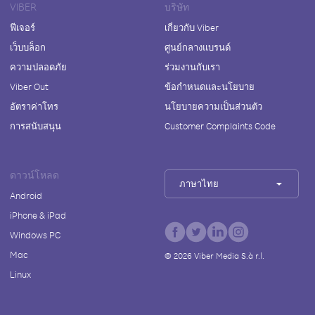
VIBER
บริษัท
ฟีเจอร์
เกี่ยวกับ Viber
เว็บบล็อก
ศูนย์กลางแบรนด์
ความปลอดภัย
ร่วมงานกับเรา
Viber Out
ข้อกำหนดและนโยบาย
อัตราค่าโทร
นโยบายความเป็นส่วนตัว
การสนับสนุน
Customer Complaints Code
ดาวน์โหลด
ภาษาไทย
Android
iPhone & iPad
Windows PC
Mac
©
2026
Viber Media S.à r.l.
Linux