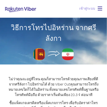
เข้าสู่ระบบ
Togg
navig
วิธีการโทรไปอิหร่าน จากศรี
ลังกา
ไม่ว่าคุณจะอยู่ที่ไหน คุณก็สามารถโทรด้วยคุณภาพเสียงที่ดี
จากศรีลังกา ไปอิหร่านได้ ด้วย Viber Out
คุณสามารถโทรถึง
หมายเลขใดก็ได้ในอิหร่าน ทั้งหมายเลขโทรศัพท์พื้นฐานหรือ
โทรศัพท์มือถือ ด้วยราคาเริ่มต้นเพียง 20.3 ¢ ต่อนาที
ซื้อแพ็คเกจเครดิตหรือแพ็คเกจการโทร เพื่อรับอัตราค่าโทร