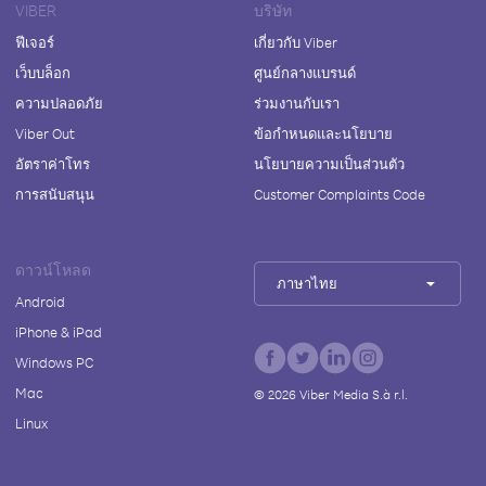
VIBER
บริษัท
ฟีเจอร์
เกี่ยวกับ Viber
เว็บบล็อก
ศูนย์กลางแบรนด์
ความปลอดภัย
ร่วมงานกับเรา
Viber Out
ข้อกำหนดและนโยบาย
อัตราค่าโทร
นโยบายความเป็นส่วนตัว
การสนับสนุน
Customer Complaints Code
ดาวน์โหลด
ภาษาไทย
Android
iPhone & iPad
Windows PC
Mac
©
2026
Viber Media S.à r.l.
Linux