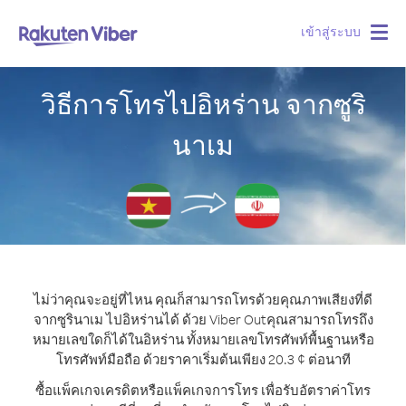
เข้าสู่ระบบ
Togg
navig
วิธีการโทรไปอิหร่าน จากซูริ
นาเม
ไม่ว่าคุณจะอยู่ที่ไหน คุณก็สามารถโทรด้วยคุณภาพเสียงที่ดี
จากซูรินาเม ไปอิหร่านได้ ด้วย Viber Out
คุณสามารถโทรถึง
หมายเลขใดก็ได้ในอิหร่าน ทั้งหมายเลขโทรศัพท์พื้นฐานหรือ
โทรศัพท์มือถือ ด้วยราคาเริ่มต้นเพียง 20.3 ¢ ต่อนาที
ซื้อแพ็คเกจเครดิตหรือแพ็คเกจการโทร เพื่อรับอัตราค่าโทร