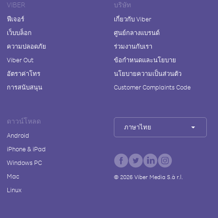
VIBER
บริษัท
ฟีเจอร์
เกี่ยวกับ Viber
เว็บบล็อก
ศูนย์กลางแบรนด์
ความปลอดภัย
ร่วมงานกับเรา
Viber Out
ข้อกำหนดและนโยบาย
อัตราค่าโทร
นโยบายความเป็นส่วนตัว
การสนับสนุน
Customer Complaints Code
ดาวน์โหลด
ภาษาไทย
Android
iPhone & iPad
Windows PC
Mac
©
2026
Viber Media S.à r.l.
Linux