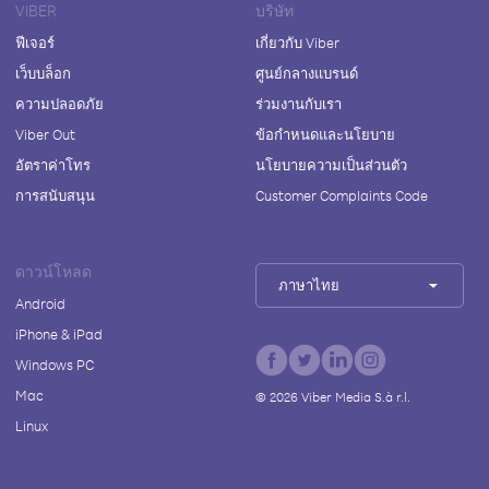
VIBER
บริษัท
ฟีเจอร์
เกี่ยวกับ Viber
เว็บบล็อก
ศูนย์กลางแบรนด์
ความปลอดภัย
ร่วมงานกับเรา
Viber Out
ข้อกำหนดและนโยบาย
อัตราค่าโทร
นโยบายความเป็นส่วนตัว
การสนับสนุน
Customer Complaints Code
ดาวน์โหลด
ภาษาไทย
Android
iPhone & iPad
Windows PC
Mac
©
2026
Viber Media S.à r.l.
Linux