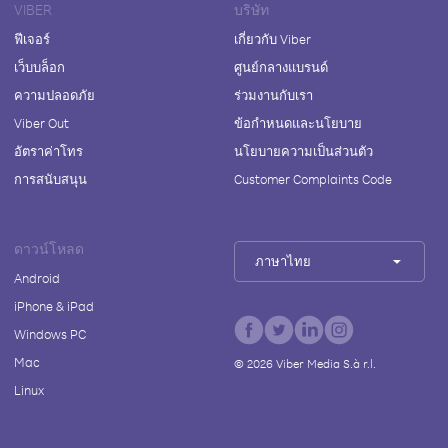
VIBER
บริษัท
ฟีเจอร์
เกี่ยวกับ Viber
เว็บบล็อก
ศูนย์กลางแบรนด์
ความปลอดภัย
ร่วมงานกับเรา
Viber Out
ข้อกำหนดและนโยบาย
อัตราค่าโทร
นโยบายความเป็นส่วนตัว
การสนับสนุน
Customer Complaints Code
ดาวน์โหลด
ภาษาไทย
Android
iPhone & iPad
Windows PC
Mac
©
2026
Viber Media S.à r.l.
Linux