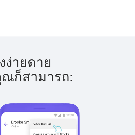
างง่ายดาย
 คุณก็สามารถ: