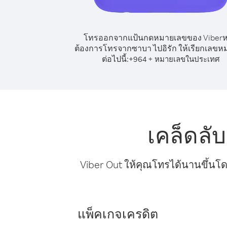
โทรออกจากแป้นกดหมายเลขของ Viber
ต้องการโทรจากซาบา ไปอิรัก ให้เรียกเลขห
ต่อไปนี้:
+
+
964
หมายเลขในประเทศ
เคล็ดลั
Viber Out ให้คุณโทรได้นานขึ้นโด
แพ็คเกจเครดิต