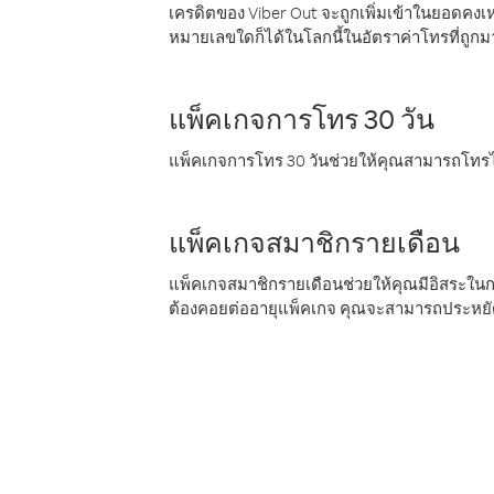
เครดิตของ Viber Out จะถูกเพิ่มเข้าในยอดคงเห
หมายเลขใดก็ได้ในโลกนี้ในอัตราค่าโทรที่ถูก
แพ็คเกจการโทร 30 วัน
แพ็คเกจการโทร 30 วันช่วยให้คุณสามารถโทรไป
แพ็คเกจสมาชิกรายเดือน
แพ็คเกจสมาชิกรายเดือนช่วยให้คุณมีอิสระใน
ต้องคอยต่ออายุแพ็คเกจ คุณจะสามารถประหยัด