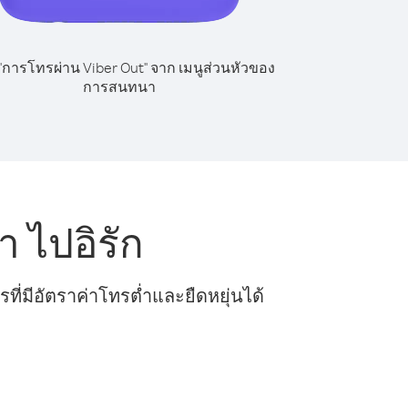
 "การโทรผ่าน Viber Out" จาก เมนูส่วนหัวของ
การสนทนา
 ไปอิรัก
ี่มีอัตราค่าโทรต่ำและยืดหยุ่นได้