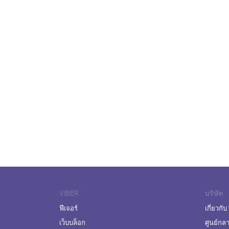
VIBER
บริษัท
ฟีเจอร์
เกี่ยวกับ
เว็บบล็อก
ศูนย์กล