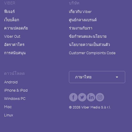
VIBER
บริษัท
ฟีเจอร์
เกี่ยวกับ Viber
เว็บบล็อก
ศูนย์กลางแบรนด์
ความปลอดภัย
ร่วมงานกับเรา
Viber Out
ข้อกำหนดและนโยบาย
อัตราค่าโทร
นโยบายความเป็นส่วนตัว
การสนับสนุน
Customer Complaints Code
ดาวน์โหลด
ภาษาไทย
Android
iPhone & iPad
Windows PC
Mac
©
2026
Viber Media S.à r.l.
Linux