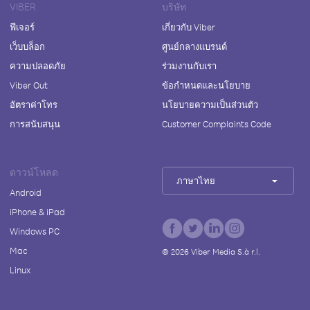
VIBER
บริษัท
ฟีเจอร์
เกี่ยวกับ Viber
เว็บบล็อก
ศูนย์กลางแบรนด์
ความปลอดภัย
ร่วมงานกับเรา
Viber Out
ข้อกำหนดและนโยบาย
อัตราค่าโทร
นโยบายความเป็นส่วนตัว
การสนับสนุน
Customer Complaints Code
ดาวน์โหลด
ภาษาไทย
Android
iPhone & iPad
Windows PC
Mac
©
2026
Viber Media S.à r.l.
Linux