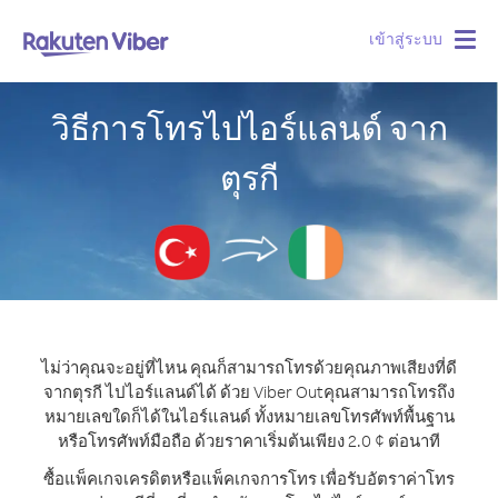
เข้าสู่ระบบ
Togg
navig
วิธีการโทรไปไอร์แลนด์ จาก
ตุรกี
ไม่ว่าคุณจะอยู่ที่ไหน คุณก็สามารถโทรด้วยคุณภาพเสียงที่ดี
จากตุรกี ไปไอร์แลนด์ได้ ด้วย Viber Out
คุณสามารถโทรถึง
หมายเลขใดก็ได้ในไอร์แลนด์ ทั้งหมายเลขโทรศัพท์พื้นฐาน
หรือโทรศัพท์มือถือ ด้วยราคาเริ่มต้นเพียง 2.0 ¢ ต่อนาที
ซื้อแพ็คเกจเครดิตหรือแพ็คเกจการโทร เพื่อรับอัตราค่าโทร