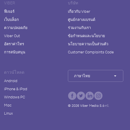
VIBER
บริษัท
ฟีเจอร์
เกี่ยวกับ Viber
เว็บบล็อก
ศูนย์กลางแบรนด์
ความปลอดภัย
ร่วมงานกับเรา
Viber Out
ข้อกำหนดและนโยบาย
อัตราค่าโทร
นโยบายความเป็นส่วนตัว
การสนับสนุน
Customer Complaints Code
ดาวน์โหลด
ภาษาไทย
Android
iPhone & iPad
Windows PC
Mac
©
2026
Viber Media S.à r.l.
Linux