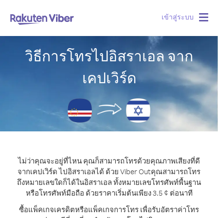
เข้าสู่ระบบ
Togg
navig
วิธีการโทรไปอิสราเอล จาก
เคปเวิร์ด
ไม่ว่าคุณจะอยู่ที่ไหน คุณก็สามารถโทรด้วยคุณภาพเสียงที่ดี
จากเคปเวิร์ด ไปอิสราเอลได้ ด้วย Viber Out
คุณสามารถโทร
ถึงหมายเลขใดก็ได้ในอิสราเอล ทั้งหมายเลขโทรศัพท์พื้นฐาน
หรือโทรศัพท์มือถือ ด้วยราคาเริ่มต้นเพียง 3.5 ¢ ต่อนาที
ซื้อแพ็คเกจเครดิตหรือแพ็คเกจการโทร เพื่อรับอัตราค่าโทร