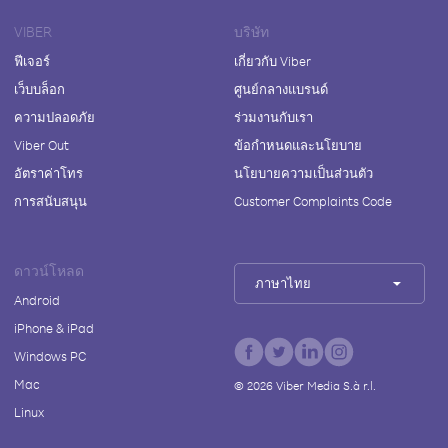
VIBER
บริษัท
ฟีเจอร์
เกี่ยวกับ Viber
เว็บบล็อก
ศูนย์กลางแบรนด์
ความปลอดภัย
ร่วมงานกับเรา
Viber Out
ข้อกำหนดและนโยบาย
อัตราค่าโทร
นโยบายความเป็นส่วนตัว
การสนับสนุน
Customer Complaints Code
ดาวน์โหลด
ภาษาไทย
Android
iPhone & iPad
Windows PC
Mac
©
2026
Viber Media S.à r.l.
Linux