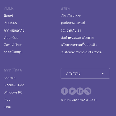
VIBER
บริษัท
ฟีเจอร์
เกี่ยวกับ Viber
เว็บบล็อก
ศูนย์กลางแบรนด์
ความปลอดภัย
ร่วมงานกับเรา
Viber Out
ข้อกำหนดและนโยบาย
อัตราค่าโทร
นโยบายความเป็นส่วนตัว
การสนับสนุน
Customer Complaints Code
ดาวน์โหลด
ภาษาไทย
Android
iPhone & iPad
Windows PC
Mac
©
2026
Viber Media S.à r.l.
Linux