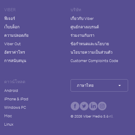
VIBER
บริษัท
ฟีเจอร์
เกี่ยวกับ Viber
เว็บบล็อก
ศูนย์กลางแบรนด์
ความปลอดภัย
ร่วมงานกับเรา
Viber Out
ข้อกำหนดและนโยบาย
อัตราค่าโทร
นโยบายความเป็นส่วนตัว
การสนับสนุน
Customer Complaints Code
ดาวน์โหลด
ภาษาไทย
Android
iPhone & iPad
Windows PC
Mac
©
2026
Viber Media S.à r.l.
Linux