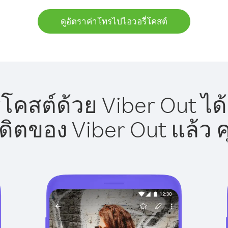
ดูอัตราค่าโทรไปไอวอรี่โคสต์
โคสต์ด้วย Viber Out ได
รดิตของ Viber Out แล้ว