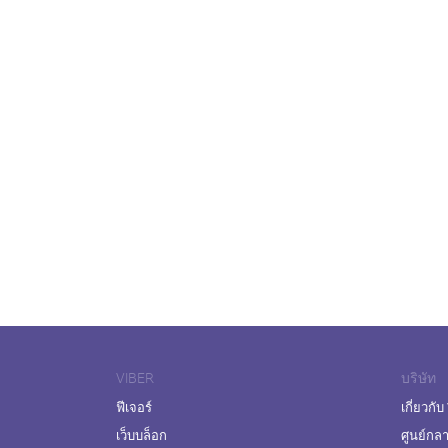
VIBER
บริษัท
ฟีเจอร์
เกี่ยวกับ
เว็บบล็อก
ศูนย์กล