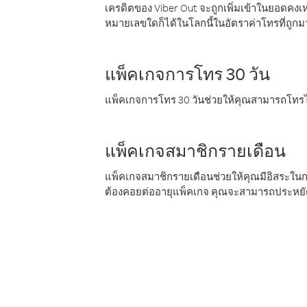
เครดิตของ Viber Out จะถูกเพิ่มเข้าในยอดคงเห
หมายเลขใดก็ได้ในโลกนี้ในอัตราค่าโทรที่ถูก
แพ็คเกจการโทร 30 วัน
แพ็คเกจการโทร 30 วันช่วยให้คุณสามารถโทรไป
แพ็คเกจสมาชิกรายเดือน
แพ็คเกจสมาชิกรายเดือนช่วยให้คุณมีอิสระใน
ต้องคอยต่ออายุแพ็คเกจ คุณจะสามารถประหยัด