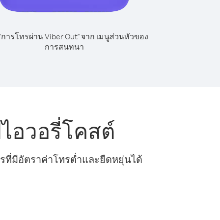
 "การโทรผ่าน Viber Out" จาก เมนูส่วนหัวของ
การสนทนา
อวอรี่โคสต์
ี่มีอัตราค่าโทรต่ำและยืดหยุ่นได้