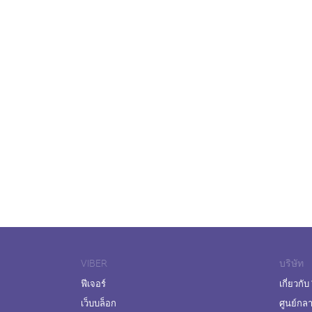
VIBER
บริษัท
ฟีเจอร์
เกี่ยวกับ
เว็บบล็อก
ศูนย์กล