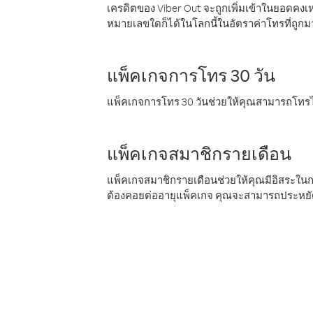
เครดิตของ Viber Out จะถูกเพิ่มเข้าในยอดคงเห
หมายเลขใดก็ได้ในโลกนี้ในอัตราค่าโทรที่ถูก
แพ็คเกจการโทร 30 วัน
แพ็คเกจการโทร 30 วันช่วยให้คุณสามารถโทรไป
แพ็คเกจสมาชิกรายเดือน
แพ็คเกจสมาชิกรายเดือนช่วยให้คุณมีอิสระใน
ต้องคอยต่ออายุแพ็คเกจ คุณจะสามารถประหยัด