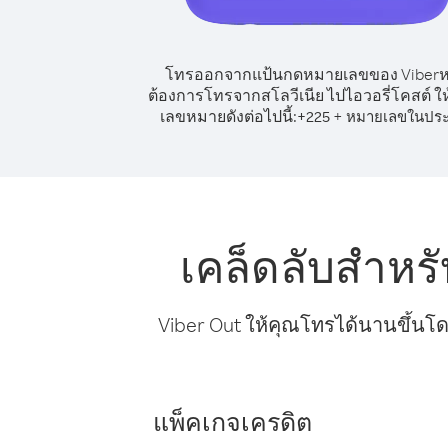
โทรออกจากแป้นกดหมายเลขของ Viber
ต้องการโทรจากสโลวีเนีย ไปไอวอรี่โคสต์ ให
เลขหมายดังต่อไปนี้:
+
+
225
หมายเลขในปร
เคล็ดลับสำหร
Viber Out ให้คุณโทรได้นานขึ้นโด
แพ็คเกจเครดิต