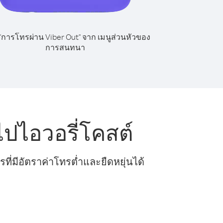
 "การโทรผ่าน Viber Out" จาก เมนูส่วนหัวของ
การสนทนา
ปไอวอรี่โคสต์
ี่มีอัตราค่าโทรต่ำและยืดหยุ่นได้