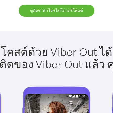
ดูอัตราค่าโทรไปไอวอรี่โคสต์
โคสต์ด้วย Viber Out ได
รดิตของ Viber Out แล้ว