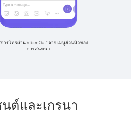
 "การโทรผ่าน Viber Out" จาก เมนูส่วนหัวของ
การสนทนา
ซนต์และเกรนา