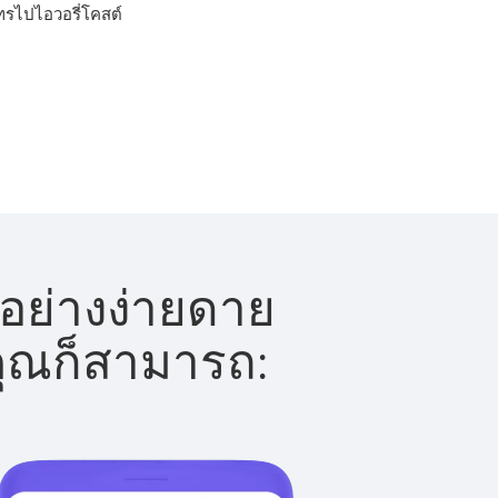
โทรไปไอวอรี่โคสต์
้อย่างง่ายดาย
 คุณก็สามารถ: