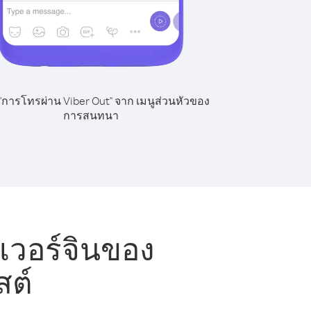
 "การโทรผ่าน Viber Out" จาก เมนูส่วนหัวของ
การสนทนา
เวอร์จินของ
สต์