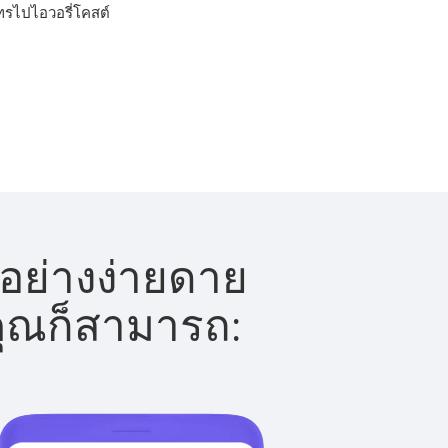
โทรไปไอวอรี่โคสต์
้อย่างง่ายดาย
 คุณก็สามารถ: