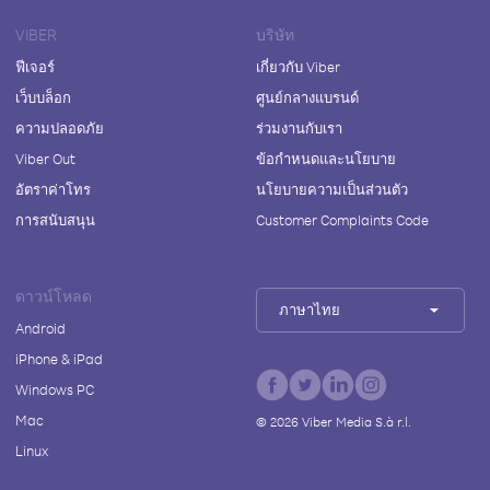
VIBER
บริษัท
ฟีเจอร์
เกี่ยวกับ Viber
เว็บบล็อก
ศูนย์กลางแบรนด์
ความปลอดภัย
ร่วมงานกับเรา
Viber Out
ข้อกำหนดและนโยบาย
อัตราค่าโทร
นโยบายความเป็นส่วนตัว
การสนับสนุน
Customer Complaints Code
ดาวน์โหลด
ภาษาไทย
Android
iPhone & iPad
Windows PC
Mac
©
2026
Viber Media S.à r.l.
Linux