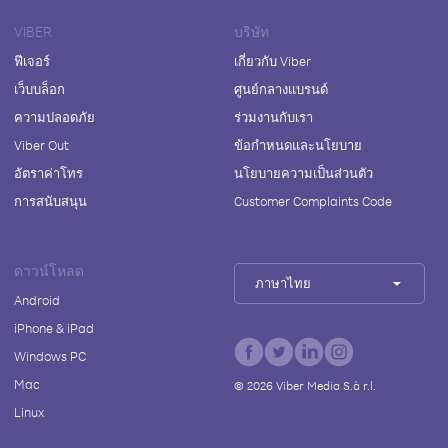
VIBER
บริษัท
ฟีเจอร์
เกี่ยวกับ Viber
เว็บบล็อก
ศูนย์กลางแบรนด์
ความปลอดภัย
ร่วมงานกับเรา
Viber Out
ข้อกำหนดและนโยบาย
อัตราค่าโทร
นโยบายความเป็นส่วนตัว
การสนับสนุน
Customer Complaints Code
ดาวน์โหลด
ภาษาไทย
Android
iPhone & iPad
Windows PC
Mac
©
2026
Viber Media S.à r.l.
Linux