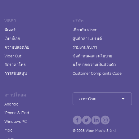
VIBER
บริษัท
ฟีเจอร์
เกี่ยวกับ Viber
เว็บบล็อก
ศูนย์กลางแบรนด์
ความปลอดภัย
ร่วมงานกับเรา
Viber Out
ข้อกำหนดและนโยบาย
อัตราค่าโทร
นโยบายความเป็นส่วนตัว
การสนับสนุน
Customer Complaints Code
ดาวน์โหลด
ภาษาไทย
Android
iPhone & iPad
Windows PC
Mac
©
2026
Viber Media S.à r.l.
Linux