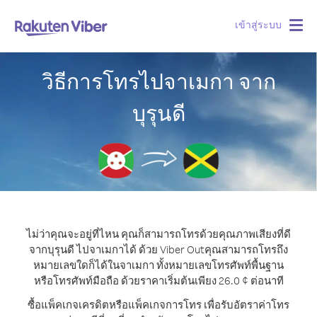
เข้าสู่ระบบ
Togg
navig
วิธีการโทรไปจาเมกา จาก
บุรุนดี
ไม่ว่าคุณจะอยู่ที่ไหน คุณก็สามารถโทรด้วยคุณภาพเสียงที่ดี
จากบุรุนดี ไปจาเมกาได้ ด้วย Viber Out
คุณสามารถโทรถึง
หมายเลขใดก็ได้ในจาเมกา ทั้งหมายเลขโทรศัพท์พื้นฐาน
หรือโทรศัพท์มือถือ ด้วยราคาเริ่มต้นเพียง 26.0 ¢ ต่อนาที
ซื้อแพ็คเกจเครดิตหรือแพ็คเกจการโทร เพื่อรับอัตราค่าโทร