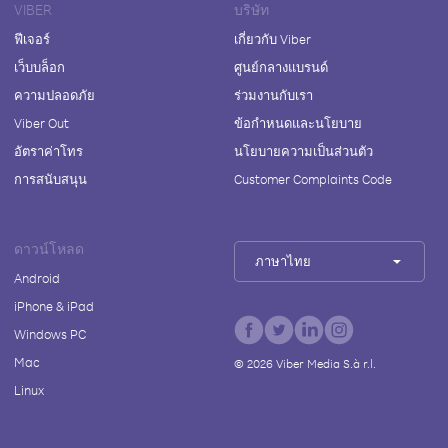
VIBER
บริษัท
ฟีเจอร์
เกี่ยวกับ Viber
เว็บบล็อก
ศูนย์กลางแบรนด์
ความปลอดภัย
ร่วมงานกับเรา
Viber Out
ข้อกำหนดและนโยบาย
อัตราค่าโทร
นโยบายความเป็นส่วนตัว
การสนับสนุน
Customer Complaints Code
ดาวน์โหลด
ภาษาไทย
Android
iPhone & iPad
Windows PC
Mac
©
2026
Viber Media S.à r.l.
Linux