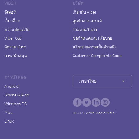
VIBER
บริษัท
ฟีเจอร์
เกี่ยวกับ Viber
เว็บบล็อก
ศูนย์กลางแบรนด์
ความปลอดภัย
ร่วมงานกับเรา
Viber Out
ข้อกำหนดและนโยบาย
อัตราค่าโทร
นโยบายความเป็นส่วนตัว
การสนับสนุน
Customer Complaints Code
ดาวน์โหลด
ภาษาไทย
Android
iPhone & iPad
Windows PC
Mac
©
2026
Viber Media S.à r.l.
Linux