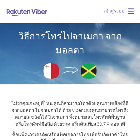
เข้าสู่ระบบ
Togg
navig
วิธีการโทรไปจาเมกา จาก
มอลตา
ไม่ว่าคุณจะอยู่ที่ไหน คุณก็สามารถโทรด้วยคุณภาพเสียงที่ดี
จากมอลตา ไปจาเมกาได้ ด้วย Viber Out
คุณสามารถโทรถึง
หมายเลขใดก็ได้ในจาเมกา ทั้งหมายเลขโทรศัพท์พื้นฐาน
หรือโทรศัพท์มือถือ ด้วยราคาเริ่มต้นเพียง 30.7 ¢ ต่อนาที
ซื้อแพ็คเกจเครดิตหรือแพ็คเกจการโทร เพื่อรับอัตราค่าโทร