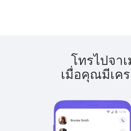
โทรไปจาเม
เมื่อคุณมีเค