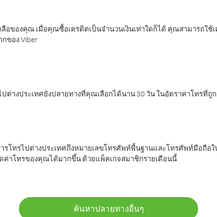
ลือของคุณ เมื่อคุณซื้อเครดิตเป็นจำนวนเงินเท่าใดก็ได้ คุณสามารถใช้
มากของ Viber
ต่างประเทศยังปลายทางที่คุณเลือกได้นาน 30 วัน ในอัตราค่าโทรที่ถู
การโทรไปต่างประเทศถึงหมายเลขโทรศัพท์พื้นฐานและโทรศัพท์มือถือใน
ค่าโทรของคุณได้มากขึ้น ด้วยแพ็คเกจสมาชิกรายเดือนนี้
ค้นหาปลายทางอื่นๆ