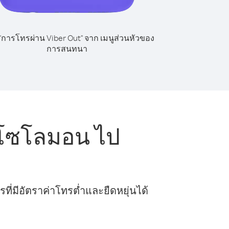
 "การโทรผ่าน Viber Out" จาก เมนูส่วนหัวของ
การสนทนา
ะโซโลมอน ไป
ี่มีอัตราค่าโทรต่ำและยืดหยุ่นได้